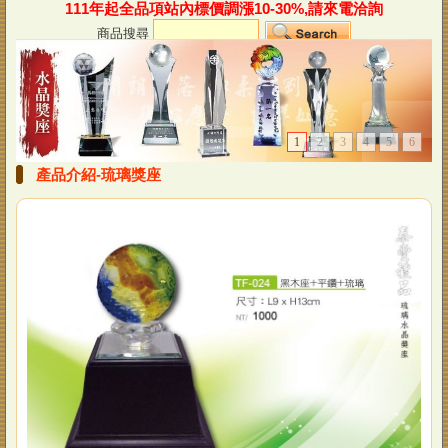
111年起全品項站內標價調漲10-30%,請來電洽詢
商品搜尋
1
2
3
4
5
6
產品介紹-琉璃獎座